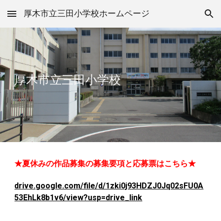
厚木市立三田小学校ホームページ
Skip to main content
Skip to navigation
厚木市立三田小
学校
★夏休みの作品募集の募集要項と応募票はこちら★
drive.google.com/file/d/1zki0j93HDZJ0Jq02sFU0A
53EhLk8b1v6/view?usp=drive_link